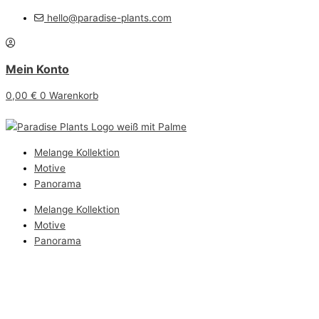
Zum
Sichtschutzstreifen
hello@paradise-plants.com
Inhalt
Vlies
springen
Panorama
XL/XXL
Mein Konto
-
Paradise
0,00
€
0
Warenkorb
Menge
Melange Kollektion
Motive
Panorama
Melange Kollektion
Motive
Panorama