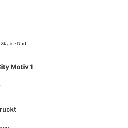
ity Motiv 1
druckt